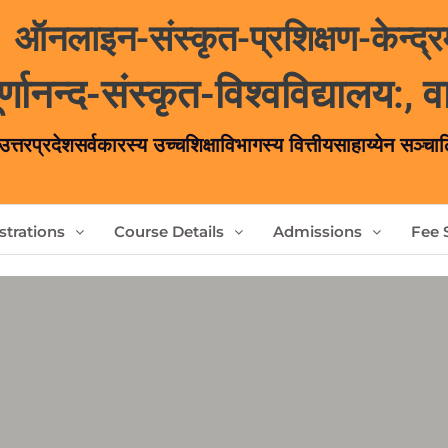
ऑनलाइन-संस्कृत-प्रशिक्षण-केन्द्र
ूर्णानन्द-संस्कृत-विश्वविद्यालय:, 
 उत्तरप्रदेशसर्वकारस्य उच्चशिक्षाविभागस्य वित्तीयसाहाय्येन सञ्चा
trations
Course Details
Admissions
Fee 