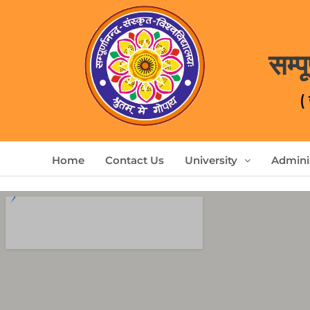
सम्प
(
Home
Contact Us
University
Adminis